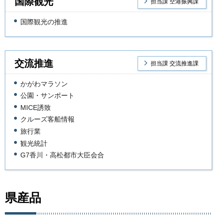
国際観光
担当課 空港振興課
国際観光の推進
交流推進
担当課 交流推進課
かがわマラソン
公園・サンポート
MICE誘致
クルーズ客船情報
旅行業
観光統計
G7香川・高松都市大臣会合
県産品